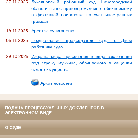
27.11.2025
Лукояновский районный суд Нижегородской
области вынес приговор мужчине, обвиняемому
в фиктивной постановке на учет иностранных
граждан
19.11.2025
Арест за хулиганство
05.11.2025
Поздравление председателя суда с Днем
работника суда
29.10.2025
Избрана мера пресечения в виде заключения
под стражу мужчине, обвиняемого в хищении
чужого имущества.
Архив новостей
ПОДАЧА ПРОЦЕССУАЛЬНЫХ ДОКУМЕНТОВ В
ЭЛЕКТРОННОМ ВИДЕ
О СУДЕ